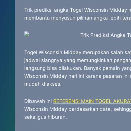
h
a
e
e
k
i
h
a
c
s
l
y
n
a
Trik prediksi angka Togel Wisconsin Midday h
t
e
s
e
p
e
r
membantu menyusun pilihan angka lebih tera
s
b
e
g
e
e
A
o
n
r
p
o
g
a
p
k
e
m
r
Togel Wisconsin Midday merupakan salah sa
jadwal siangnya yang memungkinkan pengamat
langsung bisa dilakukan. Banyak pemain yang
Wisconsin Midday hari ini karena pasaran ini
mudah diakses.
Dibawah ini
REFERENSI MAIN TOGEL AKURA
Wisconsin Midday berdasarkan data, sehing
sekaligus hiburan.