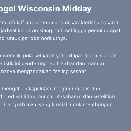
ogel Wisconsin Midday
ng efektif adalah memahami karakteristik pasaran
 jadwal keluaran siang hari, sehingga pemain dapat
gi untuk periode berikutnya.
n memiliki pola keluaran yang dapat dianalisis dari
ristik ini cenderung lebih sabar dan mampu
 hanya mengandalkan feeling sesaat.
engatur ekspektasi dengan realistis dan
diprediksi tidak muncul. Kesabaran dan ketelitian
adi langkah awal yang krusial untuk membangun