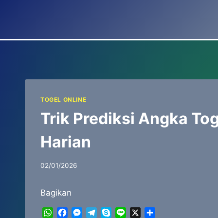
Skip
to
content
TOGEL ONLINE
Trik Prediksi Angka To
Harian
02/01/2026
Bagikan
W
F
M
T
S
L
X
S