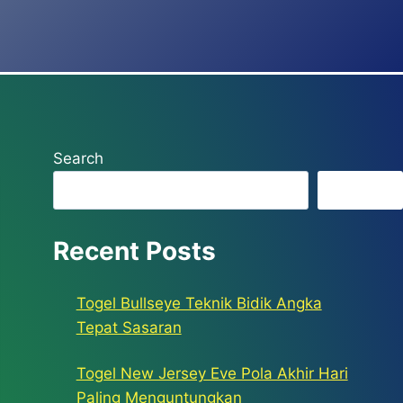
Search
Search
Recent Posts
Togel Bullseye Teknik Bidik Angka
Tepat Sasaran
Togel New Jersey Eve Pola Akhir Hari
Paling Menguntungkan