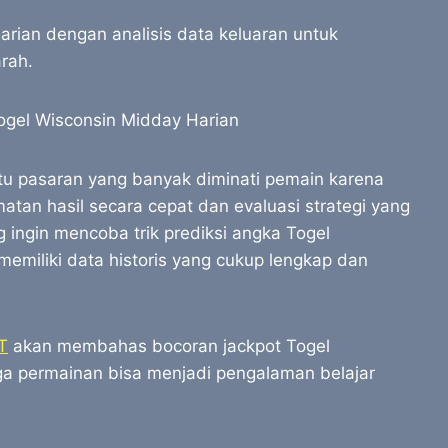
arian dengan analisis data keluaran untuk
rah.
tu pasaran yang banyak diminati pemain karena
an hasil secara cepat dan evaluasi strategi yang
 ingin mencoba trik prediksi angka Togel
 memiliki data historis yang cukup lengkap dan
T
akan membahas bocoran jackpot Togel
ga permainan bisa menjadi pengalaman belajar