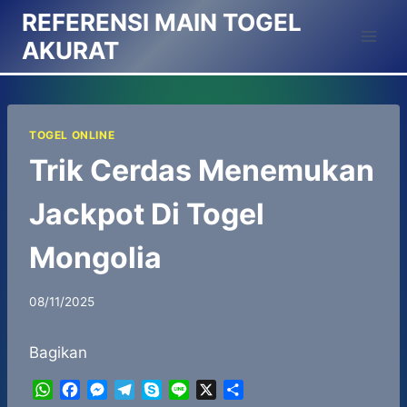
Skip
REFERENSI MAIN TOGEL
to
AKURAT
content
TOGEL ONLINE
Trik Cerdas Menemukan
Jackpot Di Togel
Mongolia
08/11/2025
Bagikan
W
F
M
T
S
L
X
S