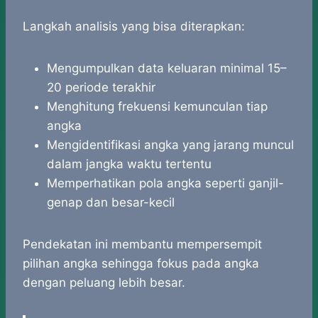
Langkah analisis yang bisa diterapkan:
Mengumpulkan data keluaran minimal 15–
20 periode terakhir
Menghitung frekuensi kemunculan tiap
angka
Mengidentifikasi angka yang jarang muncul
dalam jangka waktu tertentu
Memperhatikan pola angka seperti ganjil-
genap dan besar-kecil
Pendekatan ini membantu mempersempit
pilihan angka sehingga fokus pada angka
dengan peluang lebih besar.