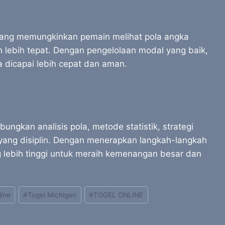
anjang memungkinkan pemain melihat pola angka
n lebih tepat. Dengan pengelolaan modal yang baik,
 dicapai lebih cepat dan aman.
ngkan analisis pola, metode statistik, strategi
ang disiplin. Dengan menerapkan langkah-langkah
ng lebih tinggi untuk meraih kemenangan besar dan
line
#
Togel Michigan
#
TOGEL ONLINE