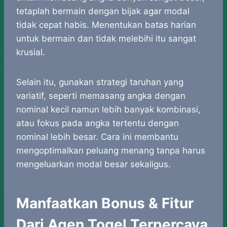
tetaplah bermain dengan bijak agar modal
tidak cepat habis. Menentukan batas harian
untuk bermain dan tidak melebihi itu sangat
krusial.
Selain itu, gunakan strategi taruhan yang
variatif, seperti memasang angka dengan
nominal kecil namun lebih banyak kombinasi,
atau fokus pada angka tertentu dengan
nominal lebih besar. Cara ini membantu
mengoptimalkan peluang menang tanpa harus
mengeluarkan modal besar sekaligus.
Manfaatkan Bonus & Fitur
Dari Agen Togel Terpercaya