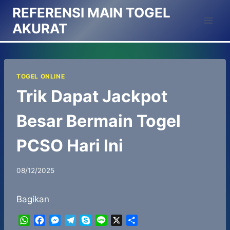
Skip
REFERENSI MAIN TOGEL
to
AKURAT
content
TOGEL ONLINE
Trik Dapat Jackpot
Besar Bermain Togel
PCSO Hari Ini
08/12/2025
Bagikan
W
F
M
T
S
L
X
S