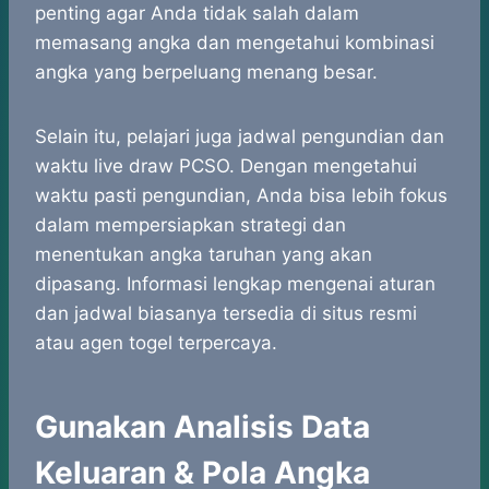
penting agar Anda tidak salah dalam
memasang angka dan mengetahui kombinasi
angka yang berpeluang menang besar.
Selain itu, pelajari juga jadwal pengundian dan
waktu live draw PCSO. Dengan mengetahui
waktu pasti pengundian, Anda bisa lebih fokus
dalam mempersiapkan strategi dan
menentukan angka taruhan yang akan
dipasang. Informasi lengkap mengenai aturan
dan jadwal biasanya tersedia di situs resmi
atau agen togel terpercaya.
Gunakan Analisis Data
Keluaran & Pola Angka