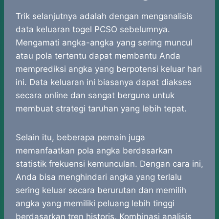
Trik selanjutnya adalah dengan menganalisis
data keluaran togel PCSO sebelumnya.
Mengamati angka-angka yang sering muncul
atau pola tertentu dapat membantu Anda
memprediksi angka yang berpotensi keluar hari
ini. Data keluaran ini biasanya dapat diakses
secara online dan sangat berguna untuk
membuat strategi taruhan yang lebih tepat.
Selain itu, beberapa pemain juga
memanfaatkan pola angka berdasarkan
statistik frekuensi kemunculan. Dengan cara ini,
Anda bisa menghindari angka yang terlalu
sering keluar secara berurutan dan memilih
angka yang memiliki peluang lebih tinggi
berdasarkan tren historis. Kombinasi analisis