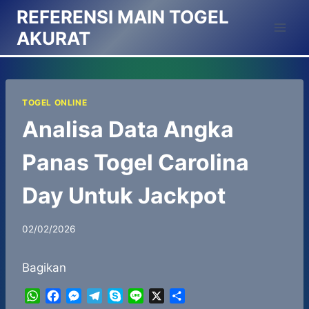
Skip
REFERENSI MAIN TOGEL
to
AKURAT
content
TOGEL ONLINE
Analisa Data Angka
Panas Togel Carolina
Day Untuk Jackpot
02/02/2026
Bagikan
W
F
M
T
S
L
X
S