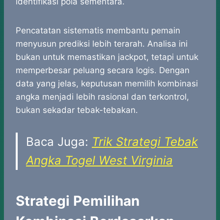
identifikasi pola sementara.
Pencatatan sistematis membantu pemain
menyusun prediksi lebih terarah. Analisa ini
bukan untuk memastikan jackpot, tetapi untuk
memperbesar peluang secara logis. Dengan
data yang jelas, keputusan memilih kombinasi
angka menjadi lebih rasional dan terkontrol,
bukan sekadar tebak-tebakan.
Baca Juga:
Trik Strategi Tebak
Angka Togel West Virginia
Strategi Pemilihan