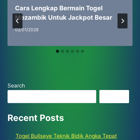
Cara Lengkap Bermain Togel
Mozambik Untuk Jackpot Besar
02/01/2026
Search
Search
Recent Posts
Togel Bullseye Teknik Bidik Angka Tepat