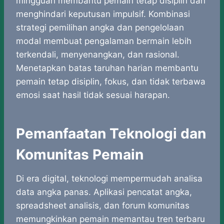
mingguan membantu pemain tetap disiplin dan
menghindari keputusan impulsif. Kombinasi
strategi pemilihan angka dan pengelolaan
modal membuat pengalaman bermain lebih
terkendali, menyenangkan, dan rasional.
Menetapkan batas taruhan harian membantu
pemain tetap disiplin, fokus, dan tidak terbawa
emosi saat hasil tidak sesuai harapan.
Pemanfaatan Teknologi dan
Komunitas Pemain
Di era digital, teknologi mempermudah analisa
data angka panas. Aplikasi pencatat angka,
spreadsheet analisis, dan forum komunitas
memungkinkan pemain memantau tren terbaru