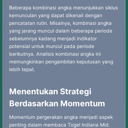
Beberapa kombinasi angka menunjukkan siklus
kemunculan yang dapat dikenali dengan
pencatatan rutin. Misalnya, kombinasi angka
yang jarang muncul dalam beberapa periode
sebelumnya kadang menjadi indikator
potensial untuk muncul pada periode
berikutnya. Analisis kombinasi angka ini
memungkinkan pengambilan keputusan yang
lebih tepat.
Menentukan Strategi
Berdasarkan Momentum
Momentum pergerakan angka menjadi aspek
penting dalam membaca Togel Indiana Mid.