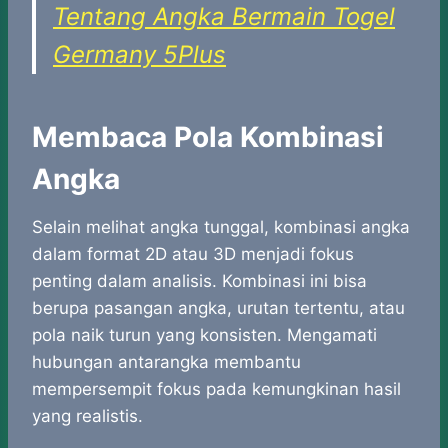
Tentang Angka Bermain Togel
Germany 5Plus
Membaca Pola Kombinasi
Angka
Selain melihat angka tunggal, kombinasi angka
dalam format 2D atau 3D menjadi fokus
penting dalam analisis. Kombinasi ini bisa
berupa pasangan angka, urutan tertentu, atau
pola naik turun yang konsisten. Mengamati
hubungan antarangka membantu
mempersempit fokus pada kemungkinan hasil
yang realistis.