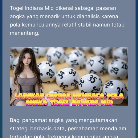
h
a
e
e
k
i
h
a
c
s
l
y
n
a
Togel Indiana Mid dikenal sebagai pasaran
t
e
s
e
p
e
r
angka yang menarik untuk dianalisis karena
s
b
e
g
e
e
pola kemunculannya relatif stabil namun tetap
A
o
n
r
menantang.
p
o
g
a
p
k
e
m
r
Bagi pengamat angka yang mengutamakan
strategi berbasis data, pemahaman mendalam
terhadap pola, frekuensi kemunculan angka,