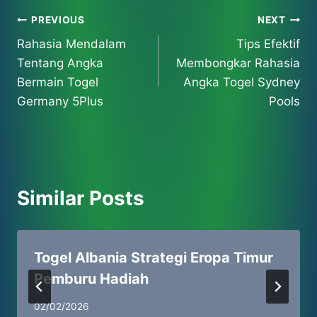
Post
PREVIOUS
NEXT
Rahasia Mendalam
Tips Efektif
navigation
Tentang Angka
Membongkar Rahasia
Bermain Togel
Angka Togel Sydney
Germany 5Plus
Pools
Similar Posts
Togel Albania Strategi Eropa Timur
Pemburu Hadiah
02/02/2026