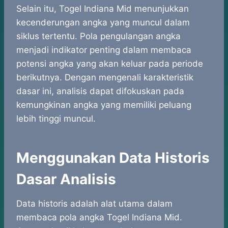
Selain itu, Togel Indiana Mid menunjukkan
kecenderungan angka yang muncul dalam
siklus tertentu. Pola pengulangan angka
menjadi indikator penting dalam membaca
potensi angka yang akan keluar pada periode
berikutnya. Dengan mengenali karakteristik
dasar ini, analisis dapat difokuskan pada
kemungkinan angka yang memiliki peluang
lebih tinggi muncul.
Menggunakan Data Historis
Dasar Analisis
Data historis adalah alat utama dalam
membaca pola angka Togel Indiana Mid.