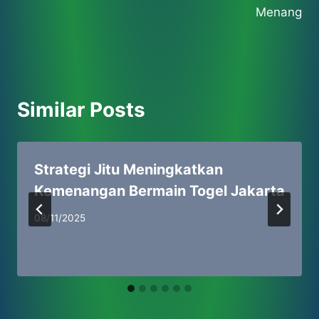
Menang
Similar Posts
Strategi Jitu Meningkatkan
Kemenangan Bermain Togel Jakarta
08/11/2025