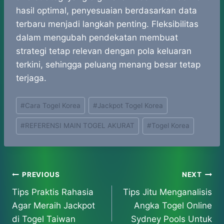
hasil optimal, penyesuaian berdasarkan data
terbaru menjadi langkah penting. Fleksibilitas
dalam mengubah pendekatan membuat
strategi tetap relevan dengan pola keluaran
terkini, sehingga peluang menang besar tetap
terjaga.
Post
#
Cara Togel Korea
#
Jackpot Togel Korea
Tags:
#
REFERENSI MAIN TOGEL AKURAT
#
Togel Korea
Post
PREVIOUS
NEXT
Tips Praktis Rahasia
Tips Jitu Menganalisis
navigation
Agar Meraih Jackpot
Angka Togel Online
di Togel Taiwan
Sydney Pools Untuk