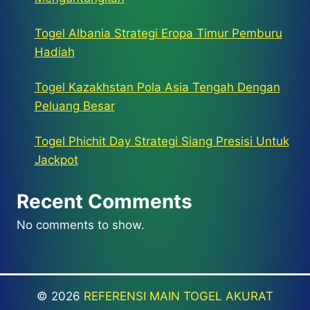
Togel Albania Strategi Eropa Timur Pemburu
Hadiah
Togel Kazakhstan Pola Asia Tengah Dengan
Peluang Besar
Togel Phichit Day Strategi Siang Presisi Untuk
Jackpot
Recent Comments
No comments to show.
© 2026
REFERENSI MAIN TOGEL AKURAT