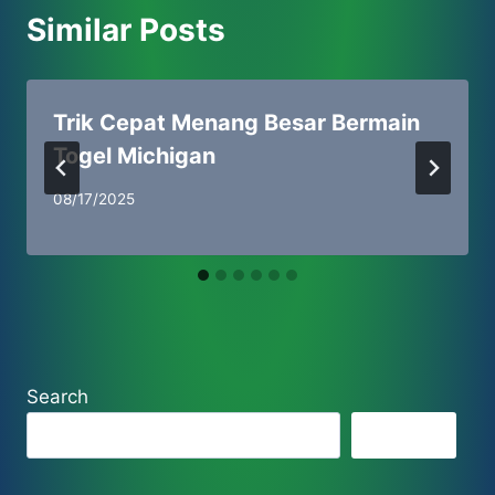
Similar Posts
Trik Cepat Menang Besar Bermain
Togel Michigan
08/17/2025
Search
Search