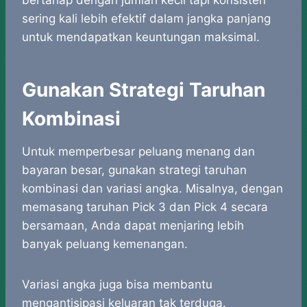
bertahap dengan jumlah kecil tapi konsisten
sering kali lebih efektif dalam jangka panjang
untuk mendapatkan keuntungan maksimal.
Gunakan Strategi Taruhan
Kombinasi
Untuk memperbesar peluang menang dan
bayaran besar, gunakan strategi taruhan
kombinasi dan variasi angka. Misalnya, dengan
memasang taruhan Pick 3 dan Pick 4 secara
bersamaan, Anda dapat menjaring lebih
banyak peluang kemenangan.
Variasi angka juga bisa membantu
mengantisipasi keluaran tak terduga.