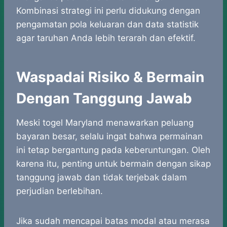
Kombinasi strategi ini perlu didukung dengan
pengamatan pola keluaran dan data statistik
agar taruhan Anda lebih terarah dan efektif.
Waspadai Risiko & Bermain
Dengan Tanggung Jawab
Meski togel Maryland menawarkan peluang
bayaran besar, selalu ingat bahwa permainan
ini tetap bergantung pada keberuntungan. Oleh
karena itu, penting untuk bermain dengan sikap
tanggung jawab dan tidak terjebak dalam
perjudian berlebihan.
Jika sudah mencapai batas modal atau merasa