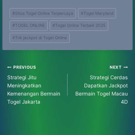
Post
#
Situs Togel Online Terpercaya
#
Togel Maryland
Tags:
#
TOGEL ONLINE
#
Togel Online Terbaik 2025
#
Trik jackpot di Togel Online
Post
PREVIOUS
NEXT
Strategi Jitu
Strategi Cerdas
navigation
Meningkatkan
Dapatkan Jackpot
Kemenangan Bermain
Bermain Togel Macau
Togel Jakarta
4D