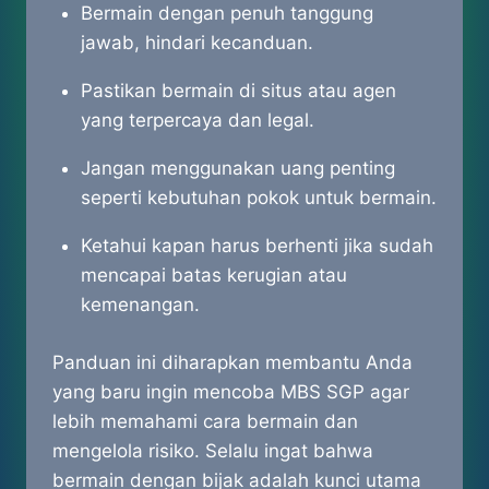
Bermain dengan penuh tanggung
jawab, hindari kecanduan.
Pastikan bermain di situs atau agen
yang terpercaya dan legal.
Jangan menggunakan uang penting
seperti kebutuhan pokok untuk bermain.
Ketahui kapan harus berhenti jika sudah
mencapai batas kerugian atau
kemenangan.
Panduan ini diharapkan membantu Anda
yang baru ingin mencoba MBS SGP agar
lebih memahami cara bermain dan
mengelola risiko. Selalu ingat bahwa
bermain dengan bijak adalah kunci utama