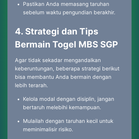
Pastikan Anda memasang taruhan
sebelum waktu pengundian berakhir.
4. Strategi dan Tips
Bermain Togel MBS SGP
Agar tidak sekadar mengandalkan
keberuntungan, beberapa strategi berikut
bisa membantu Anda bermain dengan
lebih terarah.
Kelola modal dengan disiplin, jangan
bertaruh melebihi kemampuan.
Mulailah dengan taruhan kecil untuk
meminimalisir risiko.