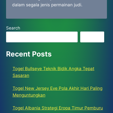
dalam segala jenis permainan judi.
Search
Search
Recent Posts
Togel Bullseye Teknik Bidik Angka Tepat
Sasaran
Togel New Jersey Eve Pola Akhir Hari Paling
Menguntungkan
Togel Albania Strategi Eropa Timur Pemburu