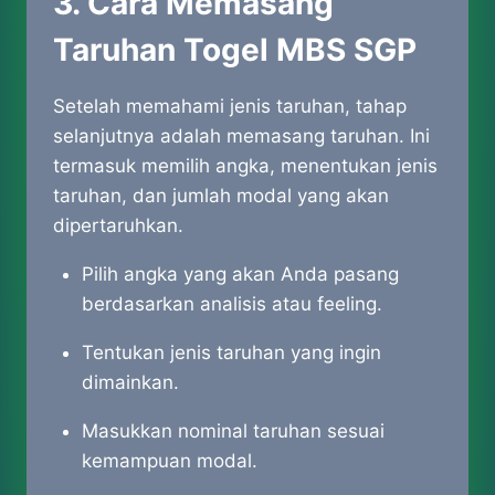
3. Cara Memasang
Taruhan Togel MBS SGP
Setelah memahami jenis taruhan, tahap
selanjutnya adalah memasang taruhan. Ini
termasuk memilih angka, menentukan jenis
taruhan, dan jumlah modal yang akan
dipertaruhkan.
Pilih angka yang akan Anda pasang
berdasarkan analisis atau feeling.
Tentukan jenis taruhan yang ingin
dimainkan.
Masukkan nominal taruhan sesuai
kemampuan modal.