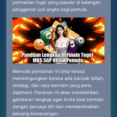
permainan togel yang populer di kalangan
penggemar judi angka bagi pemula.
Memulai permainan ini bisa terasa
membingungkan karena ada banyak istilah,
strategi, dan cara bermain yang perlu
dipahami. Panduan ini akan memberikan
gambaran lengkap agar Anda bisa bermain
dengan percaya diri dan memaksimalkan
peluang kemenangan.