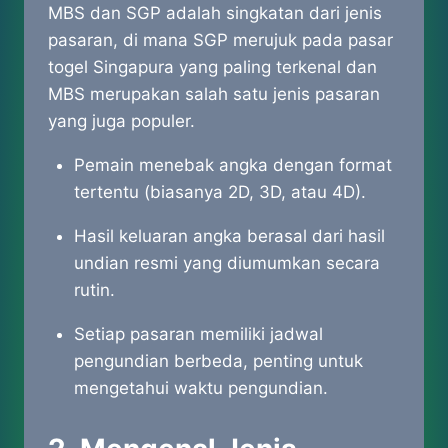
MBS dan SGP adalah singkatan dari jenis
pasaran, di mana SGP merujuk pada pasar
togel Singapura yang paling terkenal dan
MBS merupakan salah satu jenis pasaran
yang juga populer.
Pemain menebak angka dengan format
tertentu (biasanya 2D, 3D, atau 4D).
Hasil keluaran angka berasal dari hasil
undian resmi yang diumumkan secara
rutin.
Setiap pasaran memiliki jadwal
pengundian berbeda, penting untuk
mengetahui waktu pengundian.