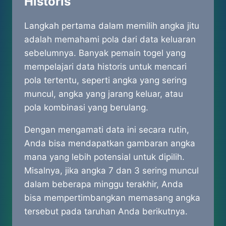
Historis
Langkah pertama dalam memilih angka jitu
adalah memahami pola dari data keluaran
sebelumnya. Banyak pemain togel yang
mempelajari data historis untuk mencari
pola tertentu, seperti angka yang sering
muncul, angka yang jarang keluar, atau
pola kombinasi yang berulang.
Dengan mengamati data ini secara rutin,
Anda bisa mendapatkan gambaran angka
mana yang lebih potensial untuk dipilih.
Misalnya, jika angka 7 dan 3 sering muncul
dalam beberapa minggu terakhir, Anda
bisa mempertimbangkan memasang angka
tersebut pada taruhan Anda berikutnya.