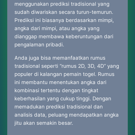
menggunakan prediksi tradisional yang
sudah diwariskan secara turun-temurun.
Prediksi ini biasanya berdasarkan mimpi,
angka dari mimpi, atau angka yang
dianggap membawa keberuntungan dari
pengalaman pribadi.
Anda juga bisa memanfaatkan rumus
tradisional seperti “rumus 2D, 3D, 4D” yang
populer di kalangan pemain togel. Rumus
ini membantu menentukan angka dari
kombinasi tertentu dengan tingkat
keberhasilan yang cukup tinggi. Dengan
memadukan prediksi tradisional dan
analisis data, peluang mendapatkan angka
jitu akan semakin besar.