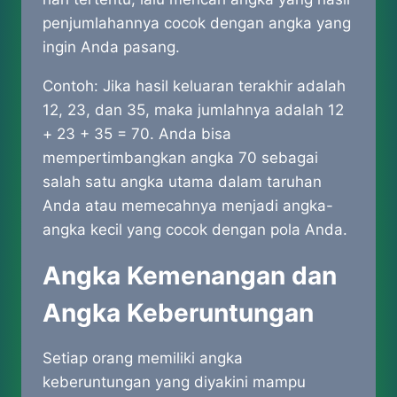
penjumlahannya cocok dengan angka yang
ingin Anda pasang.
Contoh: Jika hasil keluaran terakhir adalah
12, 23, dan 35, maka jumlahnya adalah 12
+ 23 + 35 = 70. Anda bisa
mempertimbangkan angka 70 sebagai
salah satu angka utama dalam taruhan
Anda atau memecahnya menjadi angka-
angka kecil yang cocok dengan pola Anda.
Angka Kemenangan dan
Angka Keberuntungan
Setiap orang memiliki angka
keberuntungan yang diyakini mampu