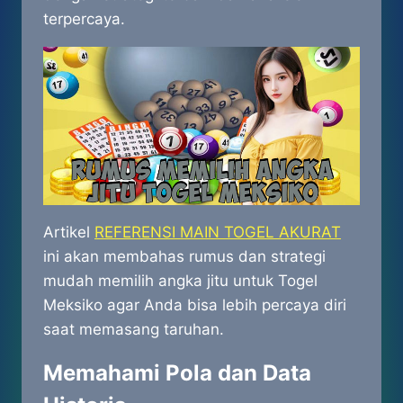
terpercaya.
Artikel
REFERENSI MAIN TOGEL AKURAT
ini akan membahas rumus dan strategi
mudah memilih angka jitu untuk Togel
Meksiko agar Anda bisa lebih percaya diri
saat memasang taruhan.
Memahami Pola dan Data