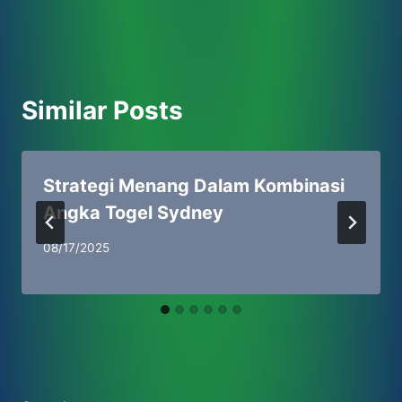
Similar Posts
Strategi Menang Dalam ​Kombinasi
Angka Togel Sydney
08/17/2025