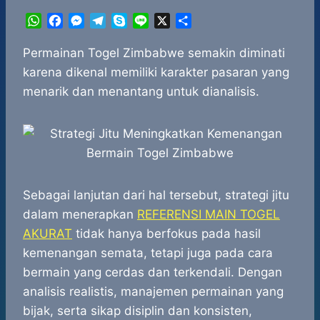
W
F
M
T
S
L
X
S
h
a
e
e
k
i
h
a
c
s
l
y
n
a
Permainan Togel Zimbabwe semakin diminati
t
e
s
e
p
e
r
karena dikenal memiliki karakter pasaran yang
s
b
e
g
e
e
menarik dan menantang untuk dianalisis.
A
o
n
r
p
o
g
a
p
k
e
m
r
Sebagai lanjutan dari hal tersebut, strategi jitu
dalam menerapkan
REFERENSI MAIN TOGEL
AKURAT
tidak hanya berfokus pada hasil
kemenangan semata, tetapi juga pada cara
bermain yang cerdas dan terkendali. Dengan
analisis realistis, manajemen permainan yang
bijak, serta sikap disiplin dan konsisten,