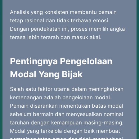
Analisis yang konsisten membantu pemain
tetap rasional dan tidak terbawa emosi.
Dengan pendekatan ini, proses memilih angka
terasa lebih terarah dan masuk akal.
Pentingnya Pengelolaan
Modal Yang Bijak
Salah satu faktor utama dalam meningkatkan
kemenangan adalah pengelolaan modal.
Pemain disarankan menentukan batas modal
sebelum bermain dan menyesuaikan nominal
taruhan dengan kemampuan masing-masing.
Modal yang terkelola dengan baik membuat