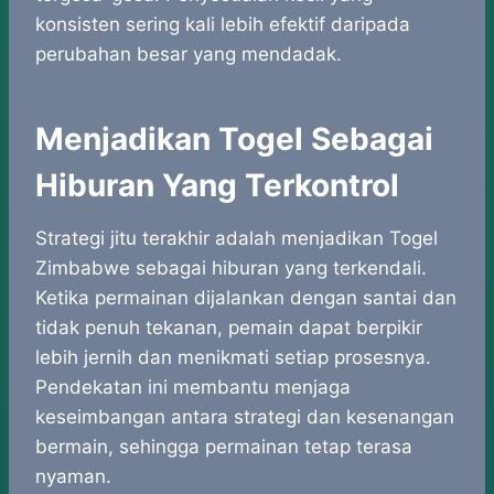
konsisten sering kali lebih efektif daripada
perubahan besar yang mendadak.
Menjadikan Togel Sebagai
Hiburan Yang Terkontrol
Strategi jitu terakhir adalah menjadikan Togel
Zimbabwe sebagai hiburan yang terkendali.
Ketika permainan dijalankan dengan santai dan
tidak penuh tekanan, pemain dapat berpikir
lebih jernih dan menikmati setiap prosesnya.
Pendekatan ini membantu menjaga
keseimbangan antara strategi dan kesenangan
bermain, sehingga permainan tetap terasa
nyaman.