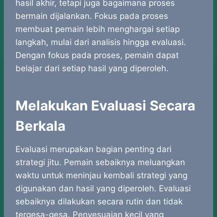
hasil akhir, tetapi juga bagaimana proses
bermain dijalankan. Fokus pada proses
membuat pemain lebih menghargai setiap
langkah, mulai dari analisis hingga evaluasi.
Dengan fokus pada proses, pemain dapat
belajar dari setiap hasil yang diperoleh.
Melakukan Evaluasi Secara
Berkala
Evaluasi merupakan bagian penting dari
strategi jitu. Pemain sebaiknya meluangkan
waktu untuk meninjau kembali strategi yang
digunakan dan hasil yang diperoleh. Evaluasi
sebaiknya dilakukan secara rutin dan tidak
tergesa-gesa. Penyesuaian kecil yang