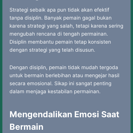
Strategi sebaik apa pun tidak akan efektif
tanpa disiplin. Banyak pemain gagal bukan
karena strategi yang salah, tetapi karena sering
mengubah rencana di tengah permainan.
Disiplin membantu pemain tetap konsisten
dengan strategi yang telah disusun.
Dengan disiplin, pemain tidak mudah tergoda
untuk bermain berlebihan atau mengejar hasil
secara emosional. Sikap ini sangat penting
dalam menjaga kestabilan permainan.
Mengendalikan Emosi Saat
Bermain