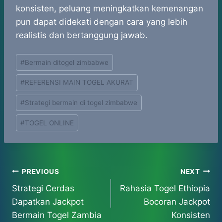
konsisten, peluang meningkatkan kemenangan
pun dapat didekati dengan cara yang lebih
realistis dan bertanggung jawab.
Post
#
Bermain ditogel zimbabwe
Tags:
#
REFERENSI MAIN TOGEL AKURAT
#
Strategi bermain di togel zimbabwe
#
TOGEL ONLINE
Post
PREVIOUS
NEXT
Strategi Cerdas
Rahasia Togel Ethiopia
navigation
Dapatkan Jackpot
Bocoran Jackpot
Bermain Togel Zambia
Konsisten