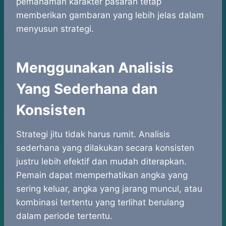
pemahaman karakter pasaran tetap
memberikan gambaran yang lebih jelas dalam
menyusun strategi.
Menggunakan Analisis
Yang Sederhana dan
Konsisten
Strategi jitu tidak harus rumit. Analisis
sederhana yang dilakukan secara konsisten
justru lebih efektif dan mudah diterapkan.
Pemain dapat memperhatikan angka yang
sering keluar, angka yang jarang muncul, atau
kombinasi tertentu yang terlihat berulang
dalam periode tertentu.