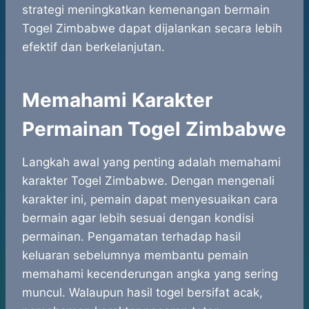
strategi meningkatkan kemenangan bermain
Togel Zimbabwe dapat dijalankan secara lebih
efektif dan berkelanjutan.
Memahami Karakter
Permainan Togel Zimbabwe
Langkah awal yang penting adalah memahami
karakter Togel Zimbabwe. Dengan mengenali
karakter ini, pemain dapat menyesuaikan cara
bermain agar lebih sesuai dengan kondisi
permainan. Pengamatan terhadap hasil
keluaran sebelumnya membantu pemain
memahami kecenderungan angka yang sering
muncul. Walaupun hasil togel bersifat acak,