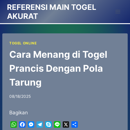
Skip
REFERENSI MAIN TOGEL
to
AKURAT
content
TOGEL ONLINE
Cara Menang di Togel
Prancis Dengan Pola
Tarung
08/18/2025
Bagikan
W
F
M
T
S
L
X
S