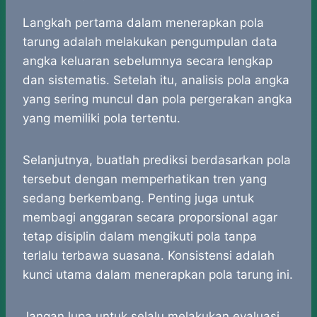
Langkah pertama dalam menerapkan pola
tarung adalah melakukan pengumpulan data
angka keluaran sebelumnya secara lengkap
dan sistematis. Setelah itu, analisis pola angka
yang sering muncul dan pola pergerakan angka
yang memiliki pola tertentu.
Selanjutnya, buatlah prediksi berdasarkan pola
tersebut dengan memperhatikan tren yang
sedang berkembang. Penting juga untuk
membagi anggaran secara proporsional agar
tetap disiplin dalam mengikuti pola tanpa
terlalu terbawa suasana. Konsistensi adalah
kunci utama dalam menerapkan pola tarung ini.
Jangan lupa untuk selalu melakukan evaluasi