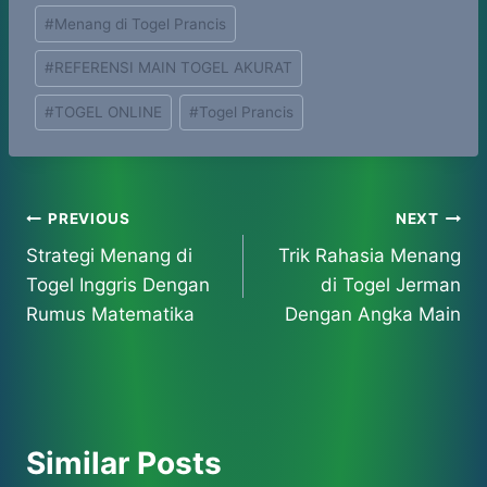
Post
#
Menang di Togel Prancis
Tags:
#
REFERENSI MAIN TOGEL AKURAT
#
TOGEL ONLINE
#
Togel Prancis
Post
PREVIOUS
NEXT
Strategi Menang di
Trik Rahasia Menang
navigation
Togel Inggris Dengan
di Togel Jerman
Rumus Matematika
Dengan Angka Main
Similar Posts