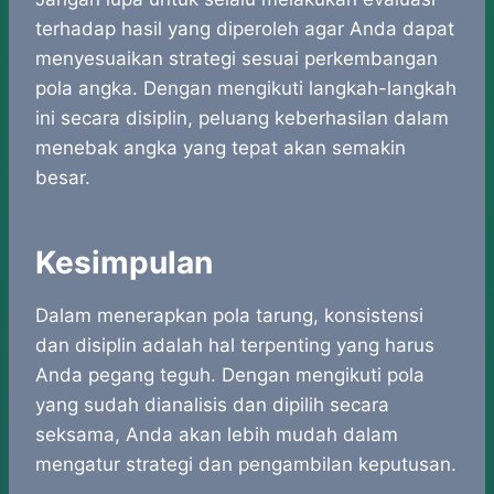
terhadap hasil yang diperoleh agar Anda dapat
menyesuaikan strategi sesuai perkembangan
pola angka. Dengan mengikuti langkah-langkah
ini secara disiplin, peluang keberhasilan dalam
menebak angka yang tepat akan semakin
besar.
Kesimpulan
Dalam menerapkan pola tarung, konsistensi
dan disiplin adalah hal terpenting yang harus
Anda pegang teguh. Dengan mengikuti pola
yang sudah dianalisis dan dipilih secara
seksama, Anda akan lebih mudah dalam
mengatur strategi dan pengambilan keputusan.