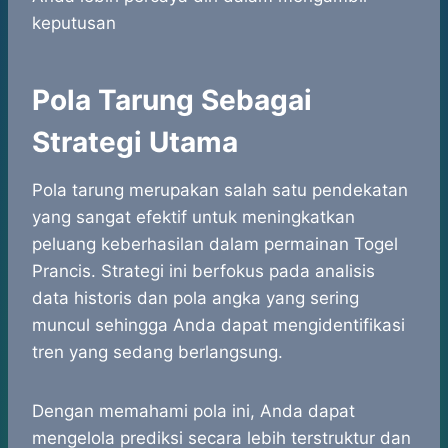
keputusan
Pola Tarung Sebagai
Strategi Utama
Pola tarung merupakan salah satu pendekatan
yang sangat efektif untuk meningkatkan
peluang keberhasilan dalam permainan Togel
Prancis. Strategi ini berfokus pada analisis
data historis dan pola angka yang sering
muncul sehingga Anda dapat mengidentifikasi
tren yang sedang berlangsung.
Dengan memahami pola ini, Anda dapat
mengelola prediksi secara lebih terstruktur dan