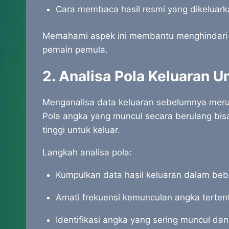
Cara membaca hasil resmi yang dikeluark
Memahami aspek ini membantu menghindari k
pemain pemula.
2. Analisa Pola Keluaran
Menganalisa data keluaran sebelumnya merup
Pola angka yang muncul secara berulang bi
tinggi untuk keluar.
Langkah analisa pola:
Kumpulkan data hasil keluaran dalam bebe
Amati frekuensi kemunculan angka terten
Identifikasi angka yang sering muncul dan