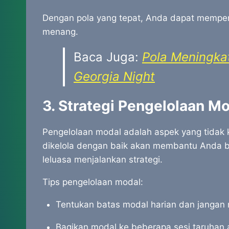
Dengan pola yang tepat, Anda dapat memper
menang.
Baca Juga:
Pola Meningka
Georgia Night
3. Strategi Pengelolaan Mo
Pengelolaan modal adalah aspek yang tidak k
dikelola dengan baik akan membantu Anda b
leluasa menjalankan strategi.
Tips pengelolaan modal:
Tentukan batas modal harian dan jangan m
Bagikan modal ke beberapa sesi taruhan 