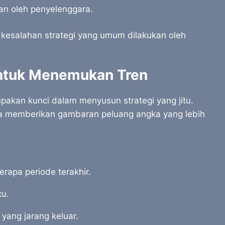
an oleh penyelenggara.
esalahan strategi yang umum dilakukan oleh
 Untuk Menemukan Tren
akan kunci dalam menyusun strategi yang jitu.
sa memberikan gambaran peluang angka yang lebih
rapa periode terakhir.
tu.
 yang jarang keluar.