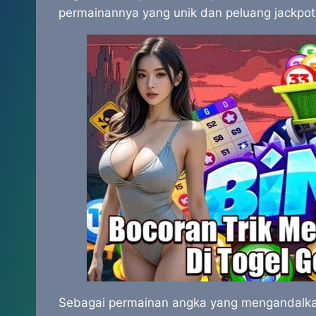
permainannya yang unik dan peluang jackpo
Sebagai permainan angka yang mengandalkan 