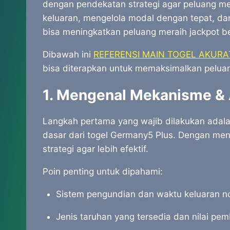
dengan pendekatan strategi agar peluang m
keluaran, mengelola modal dengan tepat, da
bisa meningkatkan peluang meraih jackpot b
Dibawah ini
REFERENSI MAIN TOGEL AKURA
bisa diterapkan untuk memaksimalkan pelua
1. Mengenal Mekanisme & 
Langkah pertama yang wajib dilakukan ada
dasar dari togel Germany5 Plus. Dengan men
strategi agar lebih efektif.
Poin penting untuk dipahami:
Sistem pengundian dan waktu keluaran n
Jenis taruhan yang tersedia dan nilai p