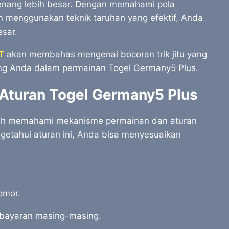
enang lebih besar. Dengan memahami pola
n menggunakan teknik taruhan yang efektif, Anda
esar.
T
akan membahas mengenai bocoran trik jitu yang
ng Anda dalam permainan Togel Germany5 Plus.
Aturan Togel Germany5 Plus
lah memahami mekanisme permainan dan aturan
getahui aturan ini, Anda bisa menyesuaikan
omor.
embayaran masing-masing.