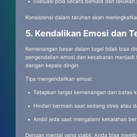
Evaluasi pola secara berkala dan lakukan 
Konsistensi dalam taruhan akan meningkatk
5. Kendalikan Emosi dan T
Kemenangan besar dalam togel tidak bisa did
pengendalian emosi dan kesabaran menjadi 
dengan kepala dingin.
Tips mengendalikan emosi:
Tetapkan target kemenangan dan batas k
Hindari bermain saat sedang stres atau da
Ambil jeda saat mengalami kekalahan bert
Dengan mental yang stabil, Anda bisa memb