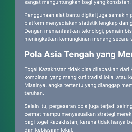
sangat menguntungkan bagi yang konsisten.
Penggunaan alat bantu digital juga semakin
platform menyediakan statistik lengkap dan 
Dengan memanfaatkan teknologi, pemain bisa
meningkatkan kemungkinan menang secara si
Pola Asia Tengah yang M
Togel Kazakhstan tidak bisa dilepaskan dari
kombinasi yang mengikuti tradisi lokal atau
Misalnya, angka tertentu yang dianggap mem
taruhan.
Selain itu, pergeseran pola juga terjadi seir
cermat mampu menyesuaikan strategi mereka
bagi togel Kazakhstan, karena tidak hanya be
dan kebiasaan lokal.