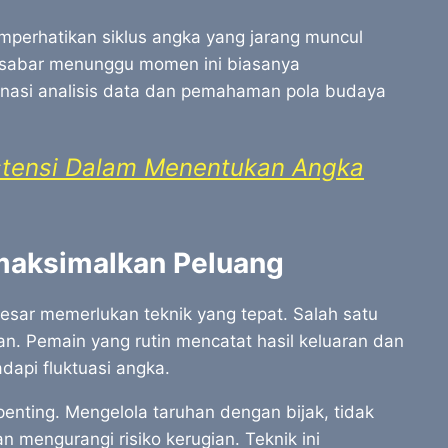
mperhatikan siklus angka yang jarang muncul
 sabar menunggu momen ini biasanya
nasi analisis data dan pemahaman pola budaya
stensi Dalam Menentukan Angka
maksimalkan Peluang
sar memerlukan teknik yang tepat. Salah satu
an. Pemain yang rutin mencatat hasil keluaran dan
api fluktuasi angka.
penting. Mengelola taruhan dengan bijak, tidak
 mengurangi risiko kerugian. Teknik ini