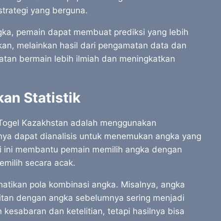
trategi yang berguna.
ka, pemain dapat membuat prediksi yang lebih
akan, melainkan hasil dari pengamatan data dan
atan bermain lebih ilmiah dan meningkatkan
kan Statistik
in Togel Kazakhstan adalah menggunakan
mnya dapat dianalisis untuk menemukan angka yang
egi ini membantu pemain memilih angka dengan
emilih secara acak.
hatikan pola kombinasi angka. Misalnya, angka
aitan dengan angka sebelumnya sering menjadi
 kesabaran dan ketelitian, tetapi hasilnya bisa