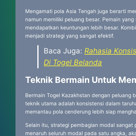
Mengamati pola Asia Tengah juga berarti me
namun memiliki peluang besar. Pemain yang
mendapatkan keuntungan lebih besar. Kombi
menjadi strategi yang sangat efektif.
Baca Juga:
Rahasia Konsi
Di Togel Belanda
Teknik Bermain Untuk Me
Bermain Togel Kazakhstan dengan peluang be
teknik utama adalah konsistensi dalam taruh
memantau pola cenderung lebih siap menghad
Selain itu, strategi pembagian modal sangat 
menaruh seluruh modal pada satu angka, akan