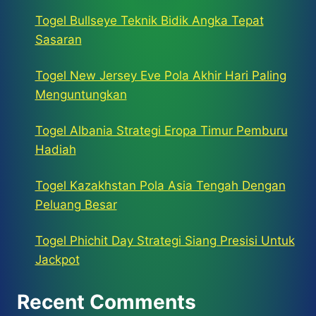
Togel Bullseye Teknik Bidik Angka Tepat
Sasaran
Togel New Jersey Eve Pola Akhir Hari Paling
Menguntungkan
Togel Albania Strategi Eropa Timur Pemburu
Hadiah
Togel Kazakhstan Pola Asia Tengah Dengan
Peluang Besar
Togel Phichit Day Strategi Siang Presisi Untuk
Jackpot
Recent Comments