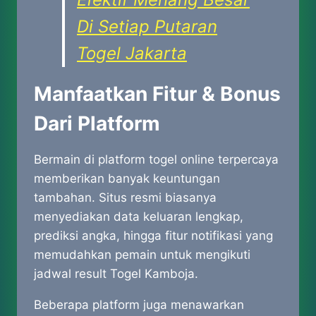
Di Setiap Putaran
Togel Jakarta
Manfaatkan Fitur & Bonus
Dari Platform
Bermain di platform togel online terpercaya
memberikan banyak keuntungan
tambahan. Situs resmi biasanya
menyediakan data keluaran lengkap,
prediksi angka, hingga fitur notifikasi yang
memudahkan pemain untuk mengikuti
jadwal result Togel Kamboja.
Beberapa platform juga menawarkan