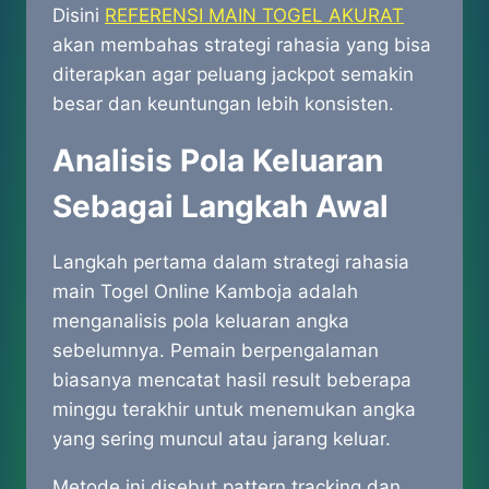
Disini
REFERENSI MAIN TOGEL AKURAT
akan membahas strategi rahasia yang bisa
diterapkan agar peluang jackpot semakin
besar dan keuntungan lebih konsisten.
Analisis Pola Keluaran
Sebagai Langkah Awal
Langkah pertama dalam strategi rahasia
main Togel Online Kamboja adalah
menganalisis pola keluaran angka
sebelumnya. Pemain berpengalaman
biasanya mencatat hasil result beberapa
minggu terakhir untuk menemukan angka
yang sering muncul atau jarang keluar.
Metode ini disebut pattern tracking dan