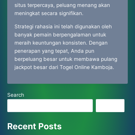
situs terpercaya, peluang menang akan
meningkat secara signifikan.
Strategi rahasia ini telah digunakan oleh
banyak pemain berpengalaman untuk
meraih keuntungan konsisten. Dengan
penerapan yang tepat, Anda pun
berpeluang besar untuk membawa pulang
jackpot besar dari Togel Online Kamboja.
Search
Search
Recent Posts