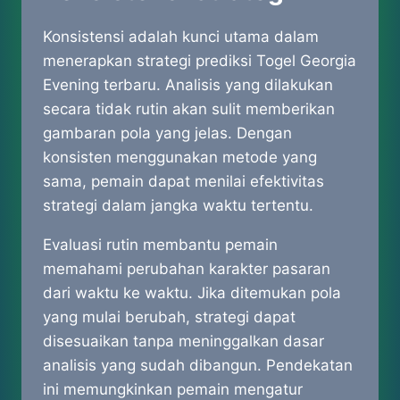
Konsistensi adalah kunci utama dalam
menerapkan strategi prediksi Togel Georgia
Evening terbaru. Analisis yang dilakukan
secara tidak rutin akan sulit memberikan
gambaran pola yang jelas. Dengan
konsisten menggunakan metode yang
sama, pemain dapat menilai efektivitas
strategi dalam jangka waktu tertentu.
Evaluasi rutin membantu pemain
memahami perubahan karakter pasaran
dari waktu ke waktu. Jika ditemukan pola
yang mulai berubah, strategi dapat
disesuaikan tanpa meninggalkan dasar
analisis yang sudah dibangun. Pendekatan
ini memungkinkan pemain mengatur