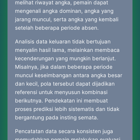
melihat riwayat angka, pemain dapat
mengenali angka dominan, angka yang
jarang muncul, serta angka yang kembali
setelah beberapa periode absen.
Analisis data keluaran tidak bertujuan
menyalin hasil lama, melainkan membaca
kecenderungan yang mungkin berlanjut.
Misalnya, jika dalam beberapa periode
muncul keseimbangan antara angka besar
dan kecil, pola tersebut dapat dijadikan
referensi untuk menyusun kombinasi
berikutnya. Pendekatan ini membuat
proses prediksi lebih sistematis dan tidak
bergantung pada insting semata.
Pencatatan data secara konsisten juga
memudahkan pemain melakukan evaluasi.