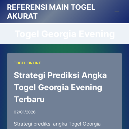
Skip
REFERENSI MAIN TOGEL
to
AKURAT
content
Togel Georgia Evening
TOGEL ONLINE
Strategi Prediksi Angka
Togel Georgia Evening
Terbaru
02/01/2026
Strategi prediksi angka Togel Georgia