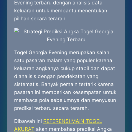
Evening terbaru dengan analisis data
keluaran untuk membantu menentukan
pilihan secara terarah.
Togel Georgia Evening merupakan salah
satu pasaran malam yang populer karena
keluaran angkanya cukup stabil dan dapat
dianalisis dengan pendekatan yang
sistematis. Banyak pemain tertarik karena
pasaran ini memberikan kesempatan untuk
membaca pola sebelumnya dan menyusun
prediksi terbaru secara terarah.
Dibawah ini
REFERENSI MAIN TOGEL
AKURAT
akan membahas prediksi Angka