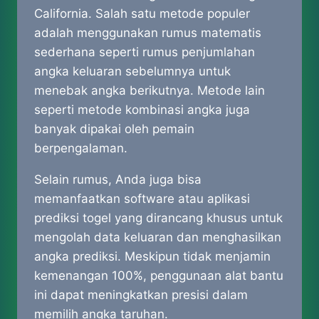
California. Salah satu metode populer
adalah menggunakan rumus matematis
sederhana seperti rumus penjumlahan
angka keluaran sebelumnya untuk
menebak angka berikutnya. Metode lain
seperti metode kombinasi angka juga
banyak dipakai oleh pemain
berpengalaman.
Selain rumus, Anda juga bisa
memanfaatkan software atau aplikasi
prediksi togel yang dirancang khusus untuk
mengolah data keluaran dan menghasilkan
angka prediksi. Meskipun tidak menjamin
kemenangan 100%, penggunaan alat bantu
ini dapat meningkatkan presisi dalam
memilih angka taruhan.