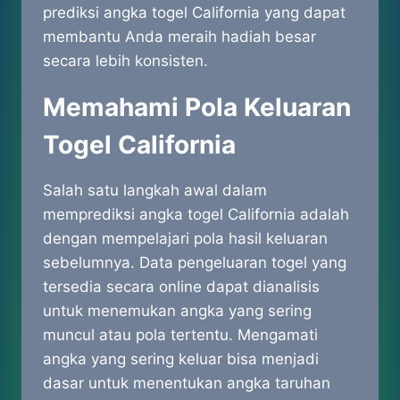
prediksi angka togel California yang dapat
membantu Anda meraih hadiah besar
secara lebih konsisten.
Memahami Pola Keluaran
Togel California
Salah satu langkah awal dalam
memprediksi angka togel California adalah
dengan mempelajari pola hasil keluaran
sebelumnya. Data pengeluaran togel yang
tersedia secara online dapat dianalisis
untuk menemukan angka yang sering
muncul atau pola tertentu. Mengamati
angka yang sering keluar bisa menjadi
dasar untuk menentukan angka taruhan