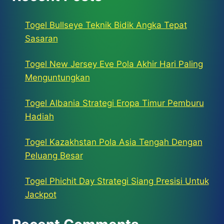
Togel Bullseye Teknik Bidik Angka Tepat
Sasaran
Togel New Jersey Eve Pola Akhir Hari Paling
Menguntungkan
Togel Albania Strategi Eropa Timur Pemburu
Hadiah
Togel Kazakhstan Pola Asia Tengah Dengan
Peluang Besar
Togel Phichit Day Strategi Siang Presisi Untuk
Jackpot