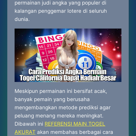
permainan judi angka yang populer di
kalangan penggemar lotere di seluruh
dunia.
Meskipun permainan ini bersifat acak,
banyak pemain yang berusaha
mengembangkan metode prediksi agar
peluang menang mereka meningkat.
Dibawah ini
REFERENSI MAIN TOGEL
AKURAT
akan membahas berbagai cara