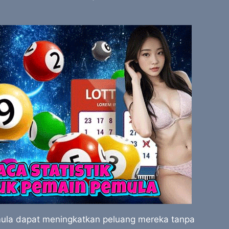
la dapat meningkatkan peluang mereka tanpa