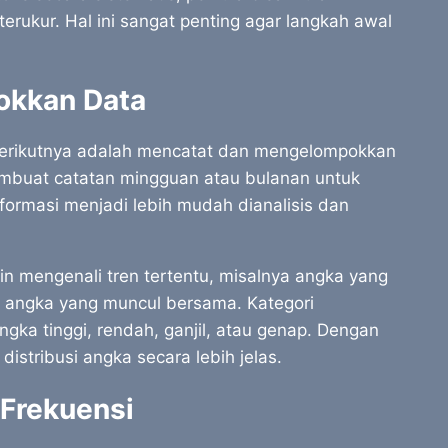
erukur. Hal ini sangat penting agar langkah awal
okkan Data
 berikutnya adalah mencatat dan mengelompokkan
mbuat catatan mingguan atau bulanan untuk
nformasi menjadi lebih mudah dianalisis dan
mengenali tren tertentu, misalnya angka yang
si angka yang muncul bersama. Kategori
gka tinggi, rendah, ganjil, atau genap. Dengan
stribusi angka secara lebih jelas.
 Frekuensi