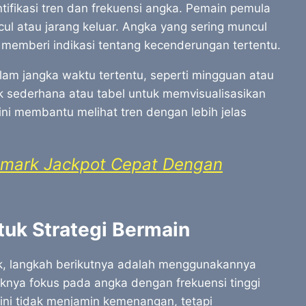
ifikasi tren dan frekuensi angka. Pemain pemula
ul atau jarang keluar. Angka yang sering muncul
pi memberi indikasi tentang kecenderungan tertentu.
alam jangka waktu tertentu, seperti mingguan atau
 sederhana atau tabel untuk memvisualisasikan
 ini membantu melihat tren dengan lebih jelas
nmark Jackpot Cepat Dengan
tuk Strategi Bermain
ik, langkah berikutnya adalah menggunakannya
knya fokus pada angka dengan frekuensi tinggi
 ini tidak menjamin kemenangan, tetapi