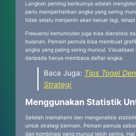
Langkah penting berikutnya adalah mengident
perlu memperhatikan angka yang sering munc
tidak selalu menjamin akan keluar lagi, teta
Frekuensi kemunculan juga bisa dianalisis d
bulanan. Pemain pemula bisa membuat grafik
angka yang paling sering muncul. Visualisasi
daripada hanya membaca daftar angka.
Baca Juga:
Tips Togel De
Strategi
Menggunakan Statistik Un
Setelah memahami dan menganalisis statist
untuk strategi bermain. Pemain pemula sebai
dan kombinasi yang muncul lebih sering. Hal