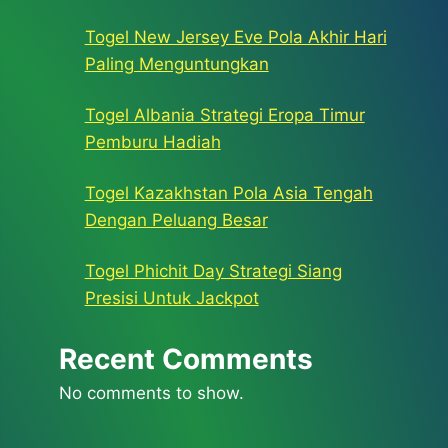
Togel New Jersey Eve Pola Akhir Hari
Paling Menguntungkan
Togel Albania Strategi Eropa Timur
Pemburu Hadiah
Togel Kazakhstan Pola Asia Tengah
Dengan Peluang Besar
Togel Phichit Day Strategi Siang
Presisi Untuk Jackpot
Recent Comments
No comments to show.