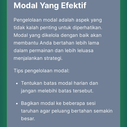
Modal Yang Efektif
Pengelolaan modal adalah aspek yang
tidak kalah penting untuk diperhatikan.
Modal yang dikelola dengan baik akan
membantu Anda bertahan lebih lama
dalam permainan dan lebih leluasa
menjalankan strategi.
Tips pengelolaan modal:
Tentukan batas modal harian dan
jangan melebihi batas tersebut.
Bagikan modal ke beberapa sesi
taruhan agar peluang bertahan semakin
besar.