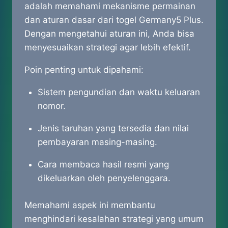
adalah memahami mekanisme permainan
dan aturan dasar dari togel Germany5 Plus.
Dengan mengetahui aturan ini, Anda bisa
menyesuaikan strategi agar lebih efektif.
Poin penting untuk dipahami:
Sistem pengundian dan waktu keluaran
nomor.
Jenis taruhan yang tersedia dan nilai
pembayaran masing-masing.
Cara membaca hasil resmi yang
dikeluarkan oleh penyelenggara.
Memahami aspek ini membantu
menghindari kesalahan strategi yang umum