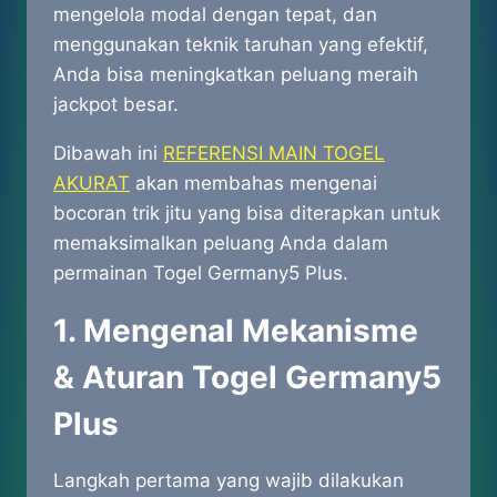
mengelola modal dengan tepat, dan
menggunakan teknik taruhan yang efektif,
Anda bisa meningkatkan peluang meraih
jackpot besar.
Dibawah ini
REFERENSI MAIN TOGEL
AKURAT
akan membahas mengenai
bocoran trik jitu yang bisa diterapkan untuk
memaksimalkan peluang Anda dalam
permainan Togel Germany5 Plus.
1. Mengenal Mekanisme
& Aturan Togel Germany5
Plus
Langkah pertama yang wajib dilakukan