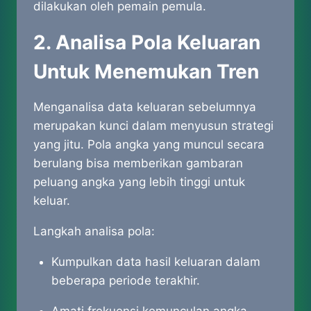
dilakukan oleh pemain pemula.
2. Analisa Pola Keluaran
Untuk Menemukan Tren
Menganalisa data keluaran sebelumnya
merupakan kunci dalam menyusun strategi
yang jitu. Pola angka yang muncul secara
berulang bisa memberikan gambaran
peluang angka yang lebih tinggi untuk
keluar.
Langkah analisa pola:
Kumpulkan data hasil keluaran dalam
beberapa periode terakhir.
Amati frekuensi kemunculan angka