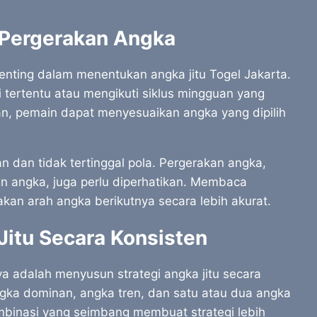
 Pergerakan Angka
 penting dalam menentukan angka jitu Togel Jakarta.
tertentu atau mengikuti siklus mingguan yang
an, pemain dapat menyesuaikan angka yang dipilih
n dan tidak tertinggal pola. Pergerakan angka,
an angka, juga perlu diperhatikan. Membaca
an arah angka berikutnya secara lebih akurat.
Jitu Secara Konsisten
nya adalah menyusun strategi angka jitu secara
ka dominan, angka tren, dan satu atau dua angka
binasi yang seimbang membuat strategi lebih