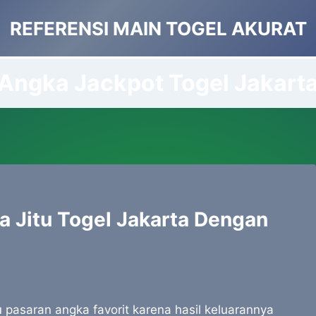
REFERENSI MAIN TOGEL AKURAT
Angka Jackpot Togel Jakart
 Jitu Togel Jakarta Dengan
u pasaran angka favorit karena hasil keluarannya