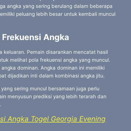
 juga angka yang sering berulang dalam beberapa
emiliki peluang lebih besar untuk kembali muncul
n Frekuensi Angka
ta keluaran. Pemain disarankan mencatat hasil
ntuk melihat pola frekuensi angka yang muncul.
t angka dominan. Angka dominan ini memiliki
 dijadikan inti dalam kombinasi angka jitu.
 yang sering muncul bersamaan juga perlu
ain menyusun prediksi yang lebih terarah dan
.
ksi Angka Togel Georgia Evening