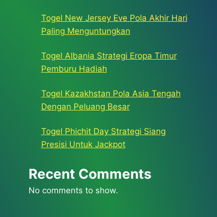
Togel New Jersey Eve Pola Akhir Hari
Paling Menguntungkan
Togel Albania Strategi Eropa Timur
Pemburu Hadiah
Togel Kazakhstan Pola Asia Tengah
Dengan Peluang Besar
Togel Phichit Day Strategi Siang
Presisi Untuk Jackpot
Recent Comments
No comments to show.