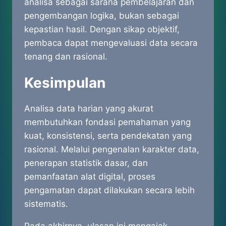
analisa sebagai sarana pembelajaran dan
pengembangan logika, bukan sebagai
kepastian hasil. Dengan sikap objektif,
pembaca dapat mengevaluasi data secara
tenang dan rasional.
Kesimpulan
Analisa data harian yang akurat
membutuhkan fondasi pemahaman yang
kuat, konsistensi, serta pendekatan yang
rasional. Melalui pengenalan karakter data,
penerapan statistik dasar, dan
pemanfaatan alat digital, proses
pengamatan dapat dilakukan secara lebih
sistematis.