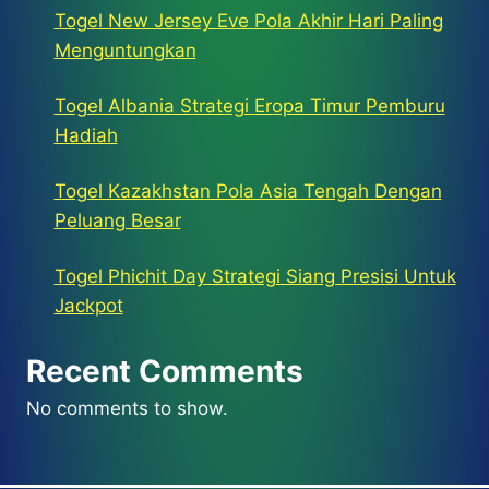
Togel New Jersey Eve Pola Akhir Hari Paling
Menguntungkan
Togel Albania Strategi Eropa Timur Pemburu
Hadiah
Togel Kazakhstan Pola Asia Tengah Dengan
Peluang Besar
Togel Phichit Day Strategi Siang Presisi Untuk
Jackpot
Recent Comments
No comments to show.