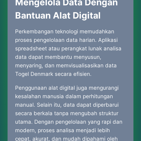
Mengelola Data Dengan
Bantuan Alat Digital
Perkembangan teknologi memudahkan
proses pengelolaan data harian. Aplikasi
spreadsheet atau perangkat lunak analisa
data dapat membantu menyusun,
menyaring, dan memvisualisasikan data
Togel Denmark secara efisien.
Penggunaan alat digital juga mengurangi
kesalahan manusia dalam perhitungan
manual. Selain itu, data dapat diperbarui
secara berkala tanpa mengubah struktur
utama. Dengan pengelolaan yang rapi dan
modern, proses analisa menjadi lebih
cepat, akurat, dan mudah dipahami oleh