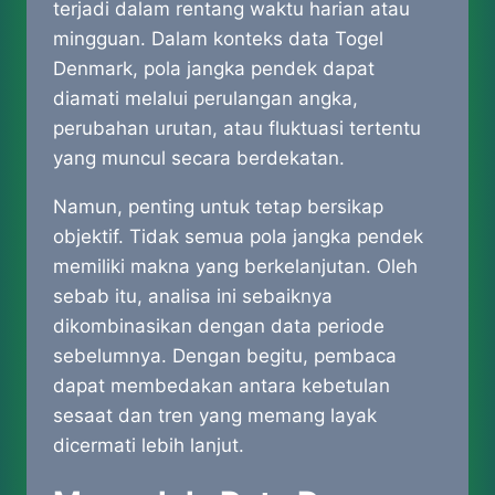
terjadi dalam rentang waktu harian atau
mingguan. Dalam konteks data Togel
Denmark, pola jangka pendek dapat
diamati melalui perulangan angka,
perubahan urutan, atau fluktuasi tertentu
yang muncul secara berdekatan.
Namun, penting untuk tetap bersikap
objektif. Tidak semua pola jangka pendek
memiliki makna yang berkelanjutan. Oleh
sebab itu, analisa ini sebaiknya
dikombinasikan dengan data periode
sebelumnya. Dengan begitu, pembaca
dapat membedakan antara kebetulan
sesaat dan tren yang memang layak
dicermati lebih lanjut.