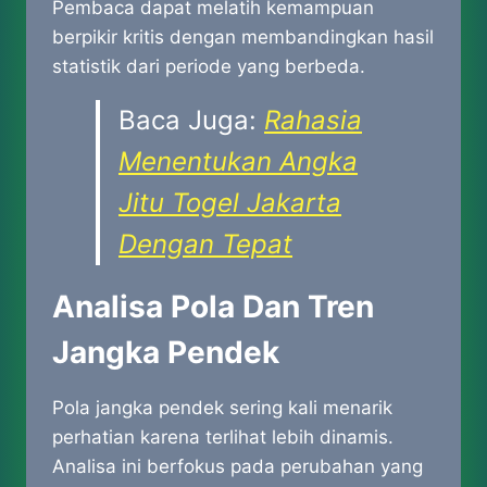
Pembaca dapat melatih kemampuan
berpikir kritis dengan membandingkan hasil
statistik dari periode yang berbeda.
Baca Juga:
Rahasia
Menentukan Angka
Jitu Togel Jakarta
Dengan Tepat
Analisa Pola Dan Tren
Jangka Pendek
Pola jangka pendek sering kali menarik
perhatian karena terlihat lebih dinamis.
Analisa ini berfokus pada perubahan yang