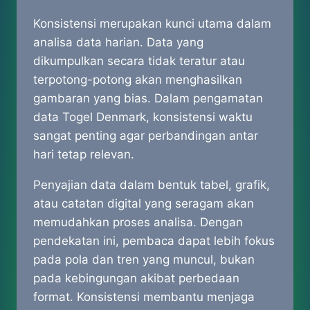
Konsistensi merupakan kunci utama dalam
analisa data harian. Data yang
dikumpulkan secara tidak teratur atau
terpotong-potong akan menghasilkan
gambaran yang bias. Dalam pengamatan
data Togel Denmark, konsistensi waktu
sangat penting agar perbandingan antar
hari tetap relevan.
Penyajian data dalam bentuk tabel, grafik,
atau catatan digital yang seragam akan
memudahkan proses analisa. Dengan
pendekatan ini, pembaca dapat lebih fokus
pada pola dan tren yang muncul, bukan
pada kebingungan akibat perbedaan
format. Konsistensi membantu menjaga