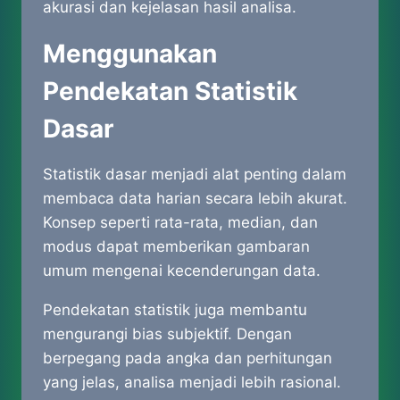
akurasi dan kejelasan hasil analisa.
Menggunakan
Pendekatan Statistik
Dasar
Statistik dasar menjadi alat penting dalam
membaca data harian secara lebih akurat.
Konsep seperti rata-rata, median, dan
modus dapat memberikan gambaran
umum mengenai kecenderungan data.
Pendekatan statistik juga membantu
mengurangi bias subjektif. Dengan
berpegang pada angka dan perhitungan
yang jelas, analisa menjadi lebih rasional.