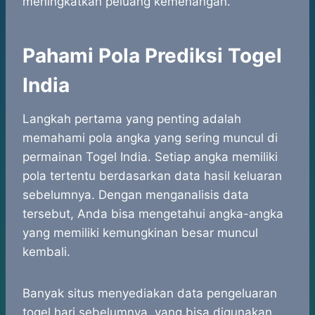
meningkatkan peluang kemenangan.
Pahami Pola Prediksi Togel
India
Langkah pertama yang penting adalah
memahami pola angka yang sering muncul di
permainan Togel India. Setiap angka memiliki
pola tertentu berdasarkan data hasil keluaran
sebelumnya. Dengan menganalisis data
tersebut, Anda bisa mengetahui angka-angka
yang memiliki kemungkinan besar muncul
kembali.
Banyak situs menyediakan data pengeluaran
togel hari sebelumnya, yang bisa digunakan