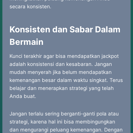
secara konsisten.
Konsisten dan Sabar Dalam
Bermain
Kunci terakhir agar bisa mendapatkan jackpot
adalah konsistensi dan kesabaran. Jangan
mudah menyerah jika belum mendapatkan
kemenangan besar dalam waktu singkat. Terus
belajar dan menerapkan strategi yang telah
Anda buat.
Jangan terlalu sering berganti-ganti pola atau
strategi, karena hal ini bisa membingungkan
dan mengurangi peluang kemenangan. Dengan