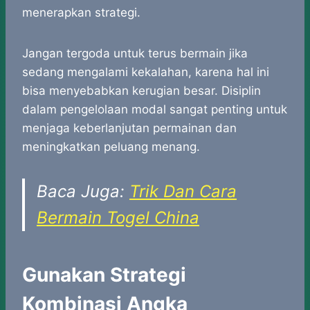
menerapkan strategi.
Jangan tergoda untuk terus bermain jika
sedang mengalami kekalahan, karena hal ini
bisa menyebabkan kerugian besar. Disiplin
dalam pengelolaan modal sangat penting untuk
menjaga keberlanjutan permainan dan
meningkatkan peluang menang.
Baca Juga:
Trik Dan Cara
Bermain Togel China
Gunakan Strategi
Kombinasi Angka