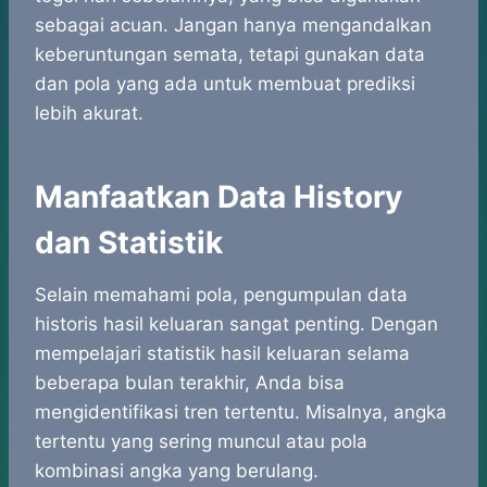
sebagai acuan. Jangan hanya mengandalkan
keberuntungan semata, tetapi gunakan data
dan pola yang ada untuk membuat prediksi
lebih akurat.
Manfaatkan Data History
dan Statistik
Selain memahami pola, pengumpulan data
historis hasil keluaran sangat penting. Dengan
mempelajari statistik hasil keluaran selama
beberapa bulan terakhir, Anda bisa
mengidentifikasi tren tertentu. Misalnya, angka
tertentu yang sering muncul atau pola
kombinasi angka yang berulang.