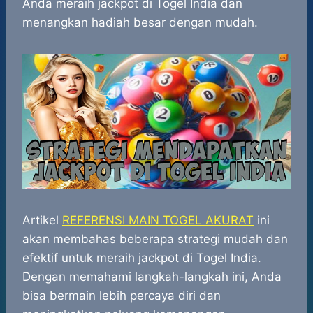
Anda meraih jackpot di Togel India dan
s
b
e
g
e
e
menangkan hadiah besar dengan mudah.
A
o
n
r
p
o
g
a
p
k
e
m
r
Artikel
REFERENSI MAIN TOGEL AKURAT
ini
akan membahas beberapa strategi mudah dan
efektif untuk meraih jackpot di Togel India.
Dengan memahami langkah-langkah ini, Anda
bisa bermain lebih percaya diri dan